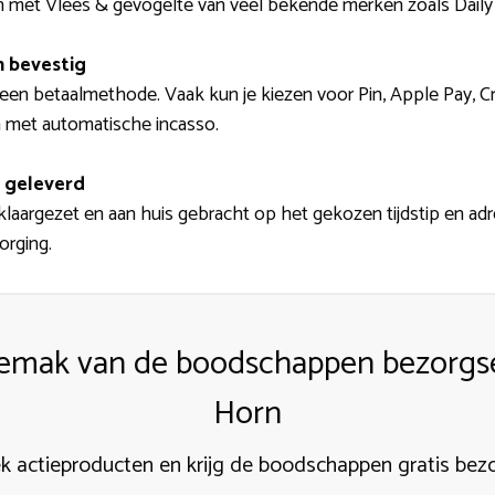
t en met Vlees & gevogelte van veel bekende merken zoals Dai
n bevestig
 een betaalmethode. Vaak kun je kiezen voor Pin, Apple Pay, Cr
n met automatische incasso.
 geleverd
klaargezet en aan huis gebracht op het gekozen tijdstip en adre
orging.
gemak van de boodschappen bezorgse
Horn
k actieproducten en krijg de boodschappen gratis bez