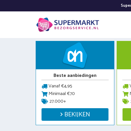
Ga
Super
naar
de
inhoud
Beste aanbiedingen
Vanaf €4,95
V
Minimaal €70
M
27.000+
BEKIJKEN