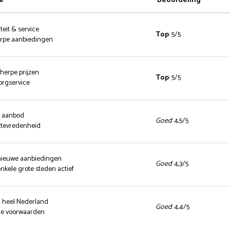
e
Beoordeling
teit & service
Top
: 5/5
herpe aanbiedingen
cherpe prijzen
Top
: 5/5
zorgservice
d aanbod
Goed
: 4,5/5
ttevredenheid
 nieuwe aanbiedingen
Goed
: 4,3/5
enkele grote steden actief
n heel Nederland
Goed
: 4,4/5
nde voorwaarden