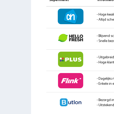
Supermarkt
Informati
• Hoge kwali
• Altijd sc
• Blijvend s
• Snelle be
• Uitgebrei
• Hoge klan
• Dagelijks
• Enkele in 
• Bezorgd i
• Uitsteke