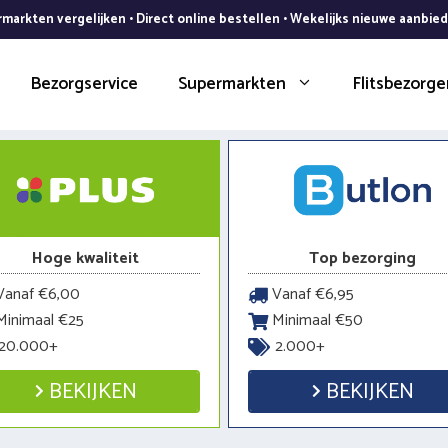
markten vergelijken • Direct online bestellen • Wekelijks nieuwe aanbie
Bezorgservice
Supermarkten
Flitsbezorge
Hoge kwaliteit
Top bezorging
anaf €6,00
Vanaf €6,95
inimaal €25
Minimaal €50
20.000+
2.000+
BEKIJKEN
BEKIJKEN