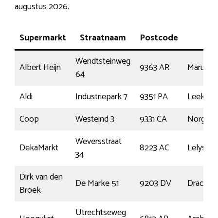
augustus 2026.
Supermarkt
Straatnaam
Postcode
Pla
Wendtsteinweg
Albert Heijn
9363 AR
Marum
64
Aldi
Industriepark 7
9351 PA
Leek
Coop
Westeind 3
9331 CA
Norg
Weversstraat
DekaMarkt
8223 AC
Lelystad
34
Dirk van den
De Marke 51
9203 DV
Drachte
Broek
Utrechtseweg