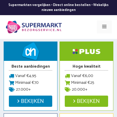
Ga
Supermarkten vergelijken • Direct online bestellen • Wekelijks
naar
nieuwe aanbiedingen
de
inhoud
Men
Beste aanbiedingen
Hoge kwaliteit
Vanaf €4,95
Vanaf €6,00
Minimaal €70
Minimaal €25
27.000+
20.000+
BEKIJKEN
BEKIJKEN