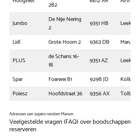
Hoogvliet
6812 AR
Arnhem
282
De Nije Nering
Jumbo
9351 HB
Leek
2
Lidl
Grote Hoorn 2
9363 DB
Marum
de Schans 16-
PLUS
9351 AZ
Leek
18
Spar
Foarwei 81
9298 JD
Kollume
Poiesz
Hoofdstraat 36
9356 AX
Tolbert
Adressen van supers rondom Marum
Veelgestelde vragen (FAQ) over boodschappen
reserveren