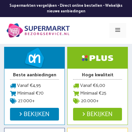
Ga
Supermarkten vergelijken • Direct online bestellen • Wekelijks
naar
nieuwe aanbiedingen
de
inhoud
Men
Beste aanbiedingen
Hoge kwaliteit
Vanaf €4,95
Vanaf €6,00
Minimaal €70
Minimaal €25
27.000+
20.000+
BEKIJKEN
BEKIJKEN