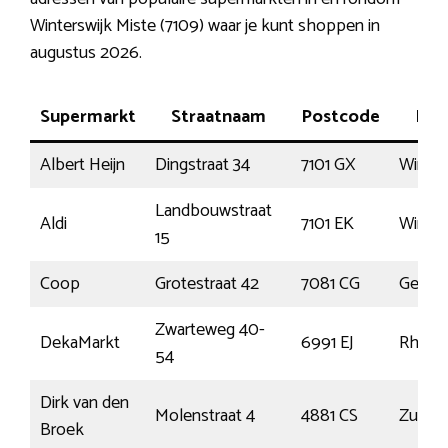
Winterswijk Miste (7109) waar je kunt shoppen in
augustus 2026.
Supermarkt
Straatnaam
Postcode
Pla
Albert Heijn
Dingstraat 34
7101 GX
Winter
Landbouwstraat
Aldi
7101 EK
Winter
15
Coop
Grotestraat 42
7081 CG
Gendr
Zwarteweg 40-
DekaMarkt
6991 EJ
Rhede
54
Dirk van den
Molenstraat 4
4881 CS
Zunder
Broek