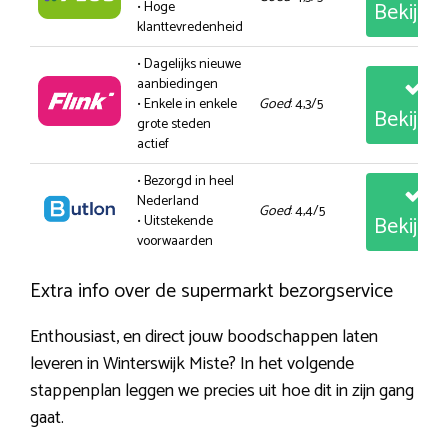
Bekijk
• Hoge
klanttevredenheid
• Dagelijks nieuwe
aanbiedingen
• Enkele in enkele
Goed
: 4,3/5
Bekijk
grote steden
actief
• Bezorgd in heel
Nederland
Goed
: 4,4/5
Bekijk
• Uitstekende
voorwaarden
Extra info over de supermarkt bezorgservice
Enthousiast, en direct jouw boodschappen laten
leveren in Winterswijk Miste? In het volgende
stappenplan leggen we precies uit hoe dit in zijn gang
gaat.