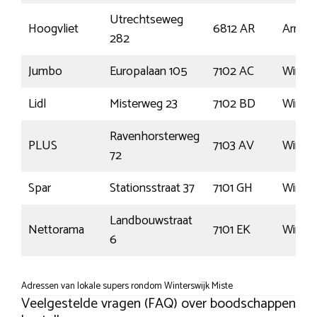
Utrechtseweg
Hoogvliet
6812 AR
Arnhe
282
Jumbo
Europalaan 105
7102 AC
Winter
Lidl
Misterweg 23
7102 BD
Winter
Ravenhorsterweg
PLUS
7103 AV
Winter
72
Spar
Stationsstraat 37
7101 GH
Winter
Landbouwstraat
Nettorama
7101 EK
Winter
6
Adressen van lokale supers rondom Winterswijk Miste
Veelgestelde vragen (FAQ) over boodschappen