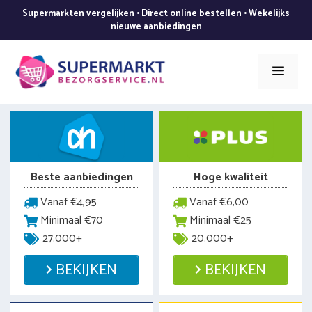
Ga
Supermarkten vergelijken • Direct online bestellen • Wekelijks
naar
nieuwe aanbiedingen
de
inhoud
Men
Beste aanbiedingen
Hoge kwaliteit
Vanaf €4,95
Vanaf €6,00
Minimaal €70
Minimaal €25
27.000+
20.000+
BEKIJKEN
BEKIJKEN