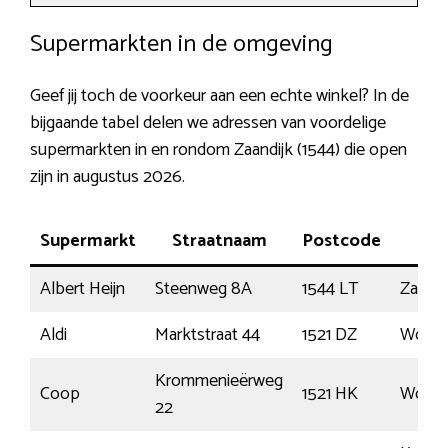
Supermarkten in de omgeving
Geef jij toch de voorkeur aan een echte winkel? In de
bijgaande tabel delen we adressen van voordelige
supermarkten in en rondom Zaandijk (1544) die open
zijn in augustus 2026.
Supermarkt
Straatnaam
Postcode
Pla
Albert Heijn
Steenweg 8A
1544 LT
Zaandi
Aldi
Marktstraat 44
1521 DZ
Worme
Krommenieërweg
Coop
1521 HK
Worme
22