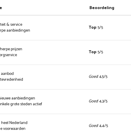
e
Beoordeling
teit & service
Top
: 5/5
herpe aanbiedingen
cherpe prijzen
Top
: 5/5
zorgservice
d aanbod
Goed
: 4,5/5
ttevredenheid
 nieuwe aanbiedingen
Goed
: 4,3/5
enkele grote steden actief
n heel Nederland
Goed
: 4,4/5
nde voorwaarden