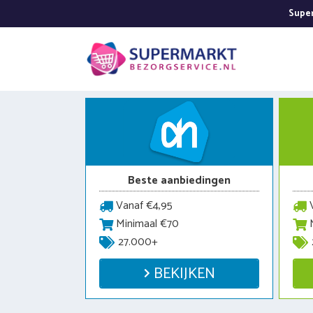
Ga
Super
naar
de
inhoud
Beste aanbiedingen
Vanaf €4,95
V
Minimaal €70
M
27.000+
BEKIJKEN