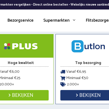
markten vergelijken • Direct online bestellen • Wekelijks nieuwe aanbie
Bezorgservice
Supermarkten
Flitsbezorge
Hoge kwaliteit
Top bezorging
anaf €6,00
Vanaf €6,95
inimaal €25
Minimaal €50
20.000+
2.000+
BEKIJKEN
BEKIJKEN