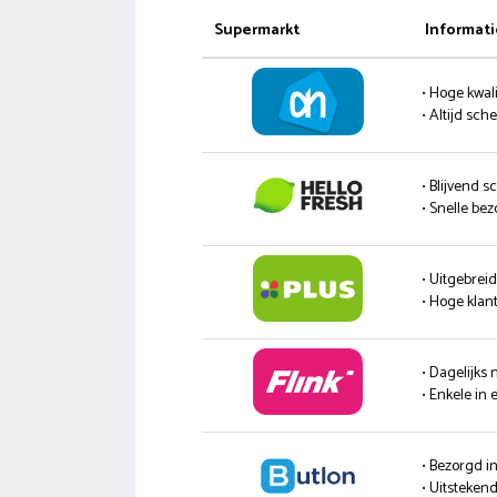
Supermarkt
Informati
• Hoge kwali
• Altijd sc
• Blijvend s
• Snelle be
• Uitgebrei
• Hoge klan
• Dagelijks
• Enkele in 
• Bezorgd i
• Uitsteke