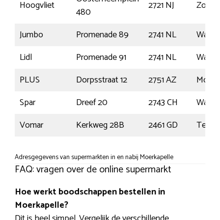
Hoogvliet
2721 NJ
Zoete
480
Jumbo
Promenade 89
2741 NL
Waddi
Lidl
Promenade 91
2741 NL
Waddi
PLUS
Dorpsstraat 12
2751 AZ
Moerk
Spar
Dreef 20
2743 CH
Waddi
Vomar
Kerkweg 28B
2461 GD
Ter Aa
Adresgegevens van supermarkten in en nabij Moerkapelle
FAQ: vragen over de online supermarkt
Hoe werkt boodschappen bestellen in
Moerkapelle?
Dit is heel simpel. Vergelijk de verschillende