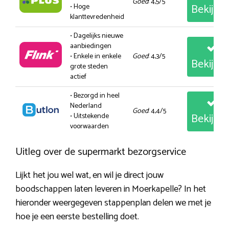
Goed
: 4,5/5
Bekijk
• Hoge
klanttevredenheid
• Dagelijks nieuwe
aanbiedingen
• Enkele in enkele
Goed
: 4,3/5
Bekijk
grote steden
actief
• Bezorgd in heel
Nederland
Goed
: 4,4/5
Bekijk
• Uitstekende
voorwaarden
Uitleg over de supermarkt bezorgservice
Lijkt het jou wel wat, en wil je direct jouw
boodschappen laten leveren in Moerkapelle? In het
hieronder weergegeven stappenplan delen we met je
hoe je een eerste bestelling doet.