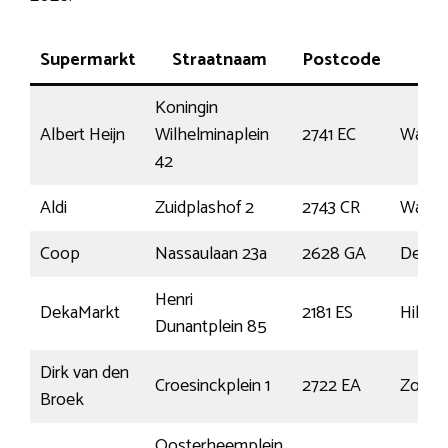
Supermarkt
Straatnaam
Postcode
Pla
Koningin
Albert Heijn
Wilhelminaplein
2741 EC
Waddi
42
Aldi
Zuidplashof 2
2743 CR
Waddi
Coop
Nassaulaan 23a
2628 GA
Delft
Henri
DekaMarkt
2181 ES
Hille
Dunantplein 85
Dirk van den
Croesinckplein 1
2722 EA
Zoete
Broek
Oosterheemplein