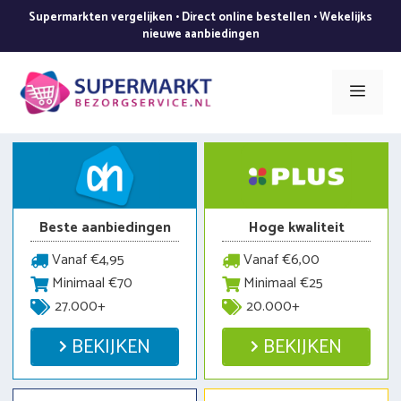
Ga
Supermarkten vergelijken • Direct online bestellen • Wekelijks
naar
nieuwe aanbiedingen
de
inhoud
Men
Beste aanbiedingen
Hoge kwaliteit
Vanaf €4,95
Vanaf €6,00
Minimaal €70
Minimaal €25
27.000+
20.000+
BEKIJKEN
BEKIJKEN