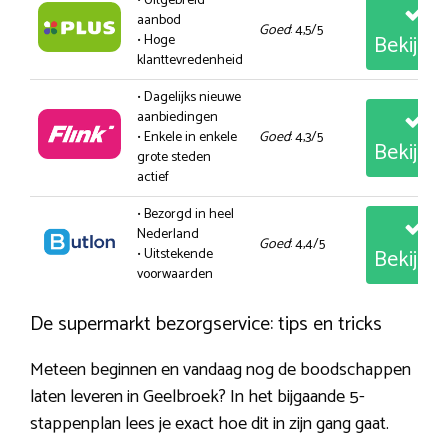
• Uitgebreid
aanbod
Goed
: 4,5/5
Bekijk
• Hoge
klanttevredenheid
• Dagelijks nieuwe
aanbiedingen
• Enkele in enkele
Goed
: 4,3/5
Bekijk
grote steden
actief
• Bezorgd in heel
Nederland
Goed
: 4,4/5
Bekijk
• Uitstekende
voorwaarden
De supermarkt bezorgservice: tips en tricks
Meteen beginnen en vandaag nog de boodschappen
laten leveren in Geelbroek? In het bijgaande 5-
stappenplan lees je exact hoe dit in zijn gang gaat.