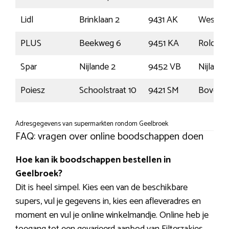
Lidl
Brinklaan 2
9431 AK
Wester
PLUS
Beekweg 6
9451 KA
Rolde
Spar
Nijlande 2
9452 VB
Nijlande
Poiesz
Schoolstraat 10
9421 SM
Bovensm
Adresgegevens van supermarkten rondom Geelbroek
FAQ: vragen over online boodschappen doen
Hoe kan ik boodschappen bestellen in
Geelbroek?
Dit is heel simpel. Kies een van de beschikbare
supers, vul je gegevens in, kies een afleveradres en
moment en vul je online winkelmandje. Online heb je
toegang tot een gevarieerd aanbod van Filterzakjes