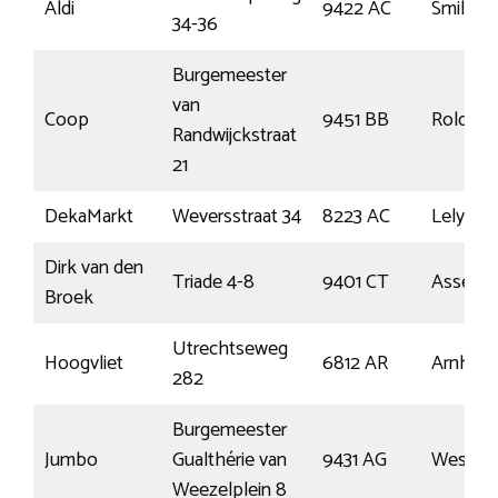
Aldi
9422 AC
Smilde
34-36
Burgemeester
van
Coop
9451 BB
Rolde
Randwijckstraat
21
DekaMarkt
Weversstraat 34
8223 AC
Lelysta
Dirk van den
Triade 4-8
9401 CT
Assen
Broek
Utrechtseweg
Hoogvliet
6812 AR
Arnhem
282
Burgemeester
Jumbo
Gualthérie van
9431 AG
Wester
Weezelplein 8