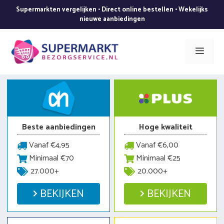
Ga
Supermarkten vergelijken • Direct online bestellen • Wekelijks
naar
nieuwe aanbiedingen
de
inhoud
Men
Beste aanbiedingen
Hoge kwaliteit
Vanaf €4,95
Vanaf €6,00
Minimaal €70
Minimaal €25
27.000+
20.000+
BEKIJKEN
BEKIJKEN