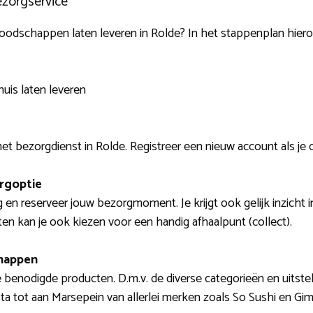
ezorgservice
boodschappen laten leveren in Rolde? In het stappenplan hieron
uis laten leveren
t bezorgdienst in Rolde. Registreer een nieuw account als je 
orgoptie
 en reserveer jouw bezorgmoment. Je krijgt ook gelijk inzicht 
n kan je ook kiezen voor een handig afhaalpunt (collect).
happen
benodigde producten. D.m.v. de diverse categorieën en uitste
asta tot aan Marsepein van allerlei merken zoals So Sushi en Gim