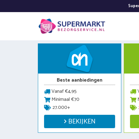
Ga
Super
naar
de
inhoud
Beste aanbiedingen
Vanaf €4,95
V
Minimaal €70
M
27.000+
BEKIJKEN