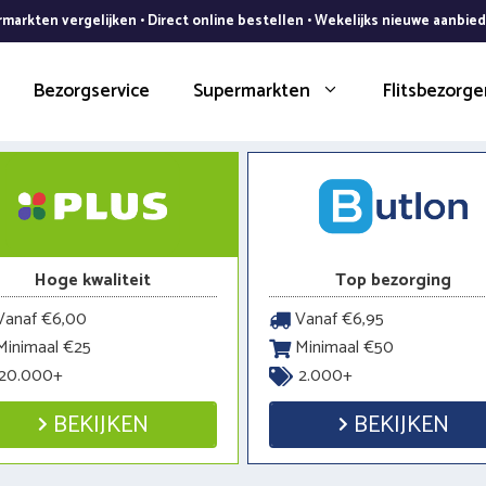
markten vergelijken • Direct online bestellen • Wekelijks nieuwe aanbie
Bezorgservice
Supermarkten
Flitsbezorge
Hoge kwaliteit
Top bezorging
anaf €6,00
Vanaf €6,95
inimaal €25
Minimaal €50
20.000+
2.000+
BEKIJKEN
BEKIJKEN