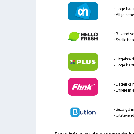
• Hoge kwali
• Altijd sc
• Blijvend s
• Snelle be
• Uitgebrei
• Hoge klan
• Dagelijks
• Enkele in 
• Bezorgd i
• Uitsteke