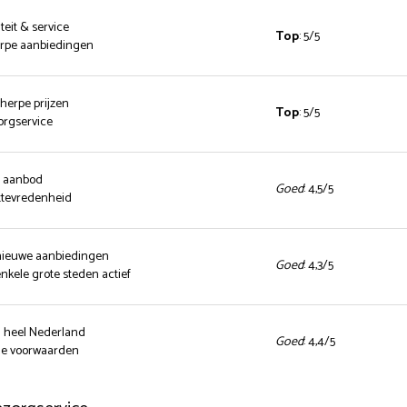
teit & service
Top
: 5/5
herpe aanbiedingen
cherpe prijzen
Top
: 5/5
zorgservice
d aanbod
Goed
: 4,5/5
ttevredenheid
 nieuwe aanbiedingen
Goed
: 4,3/5
enkele grote steden actief
n heel Nederland
Goed
: 4,4/5
nde voorwaarden