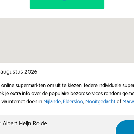
n augustus 2026
nline supermarkten om uit te kiezen. Iedere individuele super
ek je extra info over de populaire bezorgservices rondom ge
via internet doen in
Nijlande
,
Eldersloo
,
Nooitgedacht
of
Marw
Albert Heijn Rolde