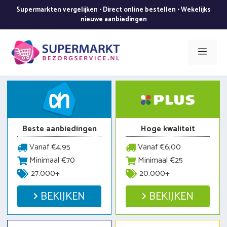
Ga
Supermarkten vergelijken • Direct online bestellen • Wekelijks
naar
nieuwe aanbiedingen
de
inhoud
Men
Beste aanbiedingen
Hoge kwaliteit
Vanaf €4,95
Vanaf €6,00
Minimaal €70
Minimaal €25
27.000+
20.000+
BEKIJKEN
BEKIJKEN