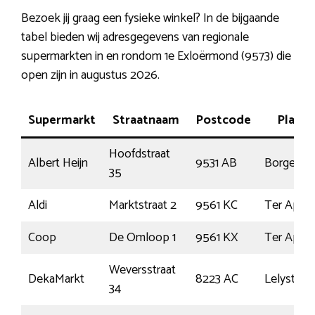
Bezoek jij graag een fysieke winkel? In de bijgaande
tabel bieden wij adresgegevens van regionale
supermarkten in en rondom 1e Exloërmond (9573) die
open zijn in augustus 2026.
Supermarkt
Straatnaam
Postcode
Plaats
Hoofdstraat
Albert Heijn
9531 AB
Borger
35
Aldi
Marktstraat 2
9561 KC
Ter Apel
Coop
De Omloop 1
9561 KX
Ter Apel
Weversstraat
DekaMarkt
8223 AC
Lelystad
34