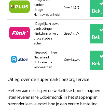
• Uitgebreid
aanbod
Goed
: 4,5/5
Bekijk
• Hoge
klanttevredenheid
• Dagelijks nieuwe
aanbiedingen
• Enkele in enkele
Goed
: 4,3/5
Bekijk
grote steden
actief
• Bezorgd in heel
Nederland
Goed
: 4,4/5
Bekijk
• Uitstekende
voorwaarden
Uitleg over de supermarkt bezorgservice
Meteen aan de slag en de wekelijkse boodschappen
laten leveren in 1e Exloërmond? In het stappenplan
hieronder lees je exact hoe je een eerste bestelling