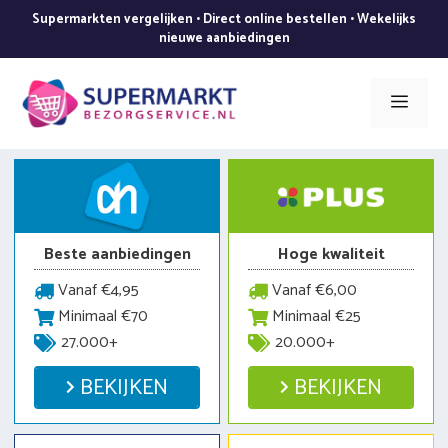
Ga
Supermarkten vergelijken • Direct online bestellen • Wekelijks
naar
nieuwe aanbiedingen
de
inhoud
Men
Beste aanbiedingen
Hoge kwaliteit
Vanaf €4,95
Vanaf €6,00
Minimaal €70
Minimaal €25
27.000+
20.000+
BEKIJKEN
BEKIJKEN