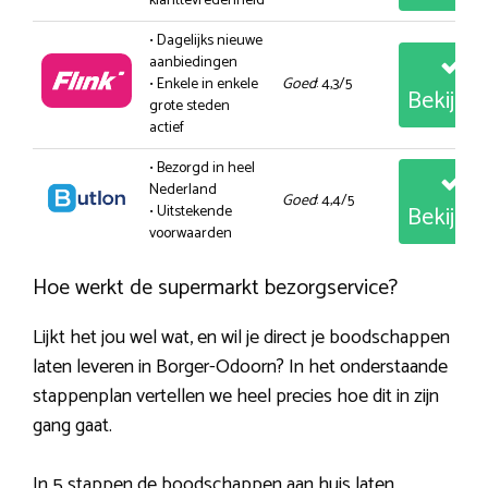
klanttevredenheid
• Dagelijks nieuwe
aanbiedingen
• Enkele in enkele
Goed
: 4,3/5
Bekijk
grote steden
actief
• Bezorgd in heel
Nederland
Goed
: 4,4/5
Bekijk
• Uitstekende
voorwaarden
Hoe werkt de supermarkt bezorgservice?
Lijkt het jou wel wat, en wil je direct je boodschappen
laten leveren in Borger-Odoorn? In het onderstaande
stappenplan vertellen we heel precies hoe dit in zijn
gang gaat.
In 5 stappen de boodschappen aan huis laten