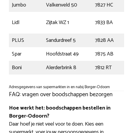
Jumbo
Valkenveld 50
7827 HC
Em
Nie
Lidl
Zijtak WZ 1
7833 BA
Ams
PLUS
Sandurdreef 5
7828 AA
Em
Spar
Hoofdstraat 49
7875 AB
Exl
Boni
Alerderbrink 8
7812 RT
Em
Adresgegevens van supermarkten in en nabij Borger-Odoorn
FAQ: vragen over boodschappen bezorgen
Hoe werkt het: boodschappen bestellen in
Borger-Odoorn?
Daar hoef je niet veel voor te doen. Kies een
supermarkt, voer jouw persoonsgegevens in,