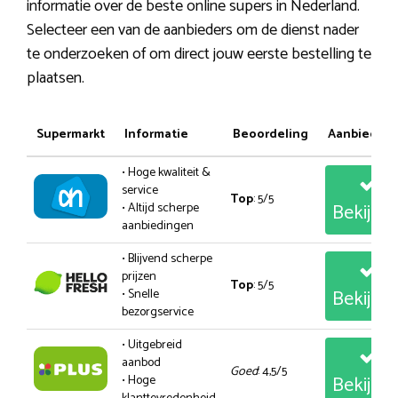
informatie over de beste online supers in Nederland.
Selecteer een van de aanbieders om de dienst nader
te onderzoeken of om direct jouw eerste bestelling te
plaatsen.
Supermarkt
Informatie
Beoordeling
Aanbiedin
• Hoge kwaliteit &
service
Top
: 5/5
Bekijk
• Altijd scherpe
aanbiedingen
• Blijvend scherpe
prijzen
Top
: 5/5
Bekijk
• Snelle
bezorgservice
• Uitgebreid
aanbod
Goed
: 4,5/5
Bekijk
• Hoge