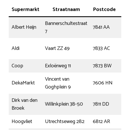
Supermarkt
Straatnaam
Postcode
P
Bannerschultestraat
Albert Heijn
7841 AA
Sle
7
Nie
Aldi
Vaart ZZ 49
7833 AC
Ams
Coop
Exloërweg 11
7873 BW
Odo
Vincent van
DekaMarkt
7606 HN
Alm
Goghplein 9
Dirk van den
Willinkplein 38-50
7811 DD
Em
Broek
Hoogvliet
Utrechtseweg 282
6812 AR
Arn