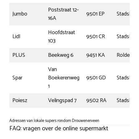
Poststraat 12-
Jumbo
9501 EP
Stadskana
16A
Hoofdstraat
Lidl
9501 CR
Stadskana
103
PLUS
Beekweg 6
9451 KA
Rolde
Van
Spar
Boekerenweg
9501 GD
Stadskana
1
Poiesz
Velingspad 7
9502 RA
Stadskana
Adressen van lokale supers rondom Drouwenerveen
FAQ: vragen over de online supermarkt