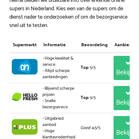
hierna bieden we bruikbare info over erkende online
supers in Nederland. Kies een van de supers om de
dienst nader te onderzoeken of om de bezorgservice
snel uit te testen.
Supermarkt
Informatie
Beoordeling
Aanbiedin
• Hoge kwaliteit &
service
Top
: 5/5
Bekijk
• Altijd scherpe
aanbiedingen
• Blijvend scherpe
prijzen
Top
: 5/5
Bekijk
• Snelle
bezorgservice
• Uitgebreid
aanbod
Goed
: 4,5/5
Bekijk
• Hoge
klanttevredenheid