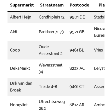
Supermarkt
Straatnaam
Postcode
Plaats
Albert Heijn
Gandhiplein 12
9501 DE
Stadskana
Nieuw-
Aldi
Parklaan 71-73
9521 GB
Buinen
Oude
Coop
9481 BL
Vries
Asserstraat 2
Weversstraat
DekaMarkt
8223 AC
Lelystad
34
Dirk van den
Triade 4-8
9401 CT
Assen
Broek
Utrechtseweg
Hoogvliet
6812 AR
Arnhem
282