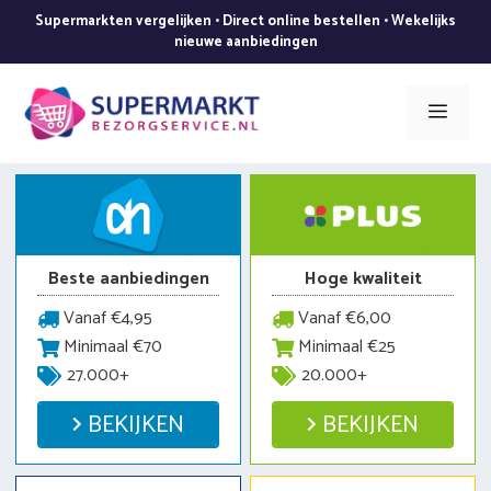
Ga
Supermarkten vergelijken • Direct online bestellen • Wekelijks
naar
nieuwe aanbiedingen
de
inhoud
Men
Beste aanbiedingen
Hoge kwaliteit
Vanaf €4,95
Vanaf €6,00
Minimaal €70
Minimaal €25
27.000+
20.000+
BEKIJKEN
BEKIJKEN