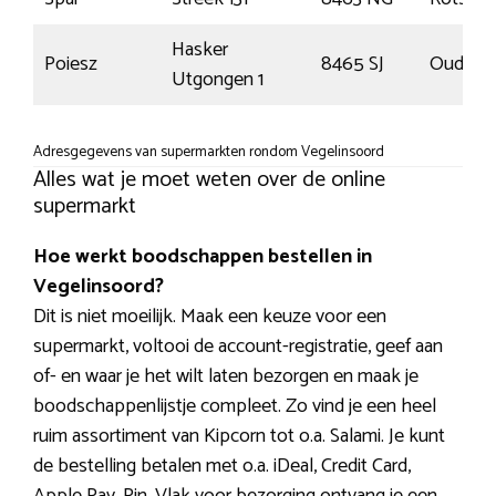
Hasker
Poiesz
8465 SJ
Oudeha
Utgongen 1
Adresgegevens van supermarkten rondom Vegelinsoord
Alles wat je moet weten over de online
supermarkt
Hoe werkt boodschappen bestellen in
Vegelinsoord?
Dit is niet moeilijk. Maak een keuze voor een
supermarkt, voltooi de account-registratie, geef aan
of- en waar je het wilt laten bezorgen en maak je
boodschappenlijstje compleet. Zo vind je een heel
ruim assortiment van Kipcorn tot o.a. Salami. Je kunt
de bestelling betalen met o.a. iDeal, Credit Card,
Apple Pay, Pin. Vlak voor bezorging ontvang je een