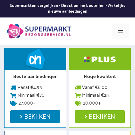
Ga
Supermarkten vergelijken • Direct online bestellen • Wekelijks
naar
nieuwe aanbiedingen
de
inhoud
Men
Beste aanbiedingen
Hoge kwaliteit
Vanaf €4,95
Vanaf €6,00
Minimaal €70
Minimaal €25
27.000+
20.000+
BEKIJKEN
BEKIJKEN