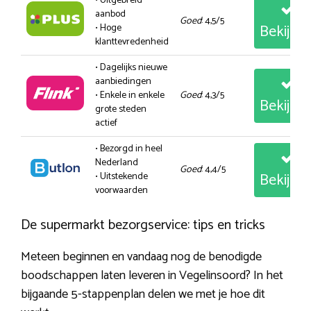
• Uitgebreid
aanbod
Goed
: 4,5/5
Bekijk
• Hoge
klanttevredenheid
• Dagelijks nieuwe
aanbiedingen
• Enkele in enkele
Goed
: 4,3/5
Bekijk
grote steden
actief
• Bezorgd in heel
Nederland
Goed
: 4,4/5
Bekijk
• Uitstekende
voorwaarden
De supermarkt bezorgservice: tips en tricks
Meteen beginnen en vandaag nog de benodigde
boodschappen laten leveren in Vegelinsoord? In het
bijgaande 5-stappenplan delen we met je hoe dit