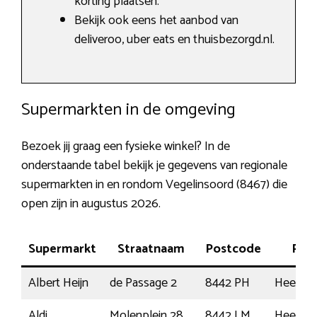
korting plaatsen.
Bekijk ook eens het aanbod van
deliveroo, uber eats en thuisbezorgd.nl.
Supermarkten in de omgeving
Bezoek jij graag een fysieke winkel? In de
onderstaande tabel bekijk je gegevens van regionale
supermarkten in en rondom Vegelinsoord (8467) die
open zijn in augustus 2026.
Supermarkt
Straatnaam
Postcode
Plaa
Albert Heijn
de Passage 2
8442 PH
Heeren
Aldi
Molenplein 28
8442 LM
Heeren