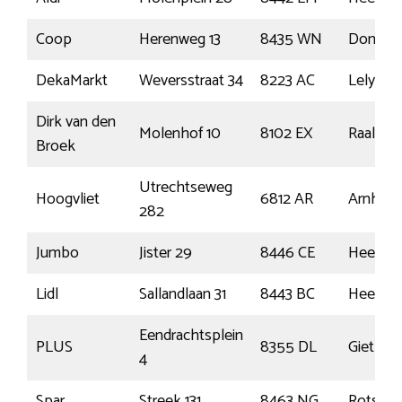
Coop
Herenweg 13
8435 WN
Donker
DekaMarkt
Weversstraat 34
8223 AC
Lelysta
Dirk van den
Molenhof 10
8102 EX
Raalte
Broek
Utrechtseweg
Hoogvliet
6812 AR
Arnhem
282
Jumbo
Jister 29
8446 CE
Heeren
Lidl
Sallandlaan 31
8443 BC
Heeren
Eendrachtsplein
PLUS
8355 DL
Giethoo
4
Spar
Streek 131
8463 NG
Rotster