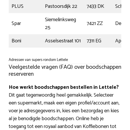
PLUS
Pastoorsdijk 22
7433 DK
Schalk
Siemelinksweg
Spar
7421 ZZ
Devent
25
Boni
Asselsestraat 101
7311 EG
Apeld
Adressen van supers rondom Lettele
Veelgestelde vragen (FAQ) over boodschappen
reserveren
Hoe werkt boodschappen bestellen in Lettele?
Dit gaat tegenwoordig heel gemakkelijk. Selecteer
een supermarkt, maak een eigen profiel/account aan,
voer je adresgegevens in, kies een bezorgdag en kies
al je benodigde boodschappen. Online heb je
toegang tot een royaal aanbod van Koffiebonen tot