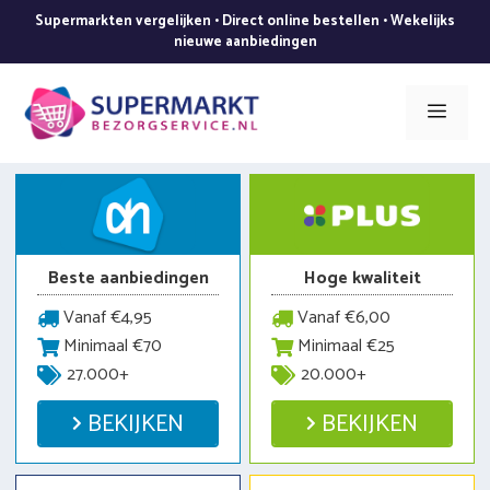
Ga
Supermarkten vergelijken • Direct online bestellen • Wekelijks
naar
nieuwe aanbiedingen
de
inhoud
Men
Beste aanbiedingen
Hoge kwaliteit
Vanaf €4,95
Vanaf €6,00
Minimaal €70
Minimaal €25
27.000+
20.000+
BEKIJKEN
BEKIJKEN