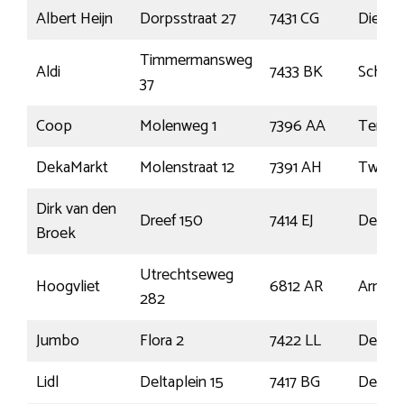
Albert Heijn
Dorpsstraat 27
7431 CG
Diepe
Timmermansweg
Aldi
7433 BK
Schalk
37
Coop
Molenweg 1
7396 AA
Terwo
DekaMarkt
Molenstraat 12
7391 AH
Twello
Dirk van den
Dreef 150
7414 EJ
Devent
Broek
Utrechtseweg
Hoogvliet
6812 AR
Arnhe
282
Jumbo
Flora 2
7422 LL
Devent
Lidl
Deltaplein 15
7417 BG
Devent