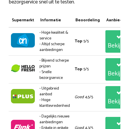
bezorgservice snel uit te testen.
Supermarkt
Informatie
Beoordeling
Aanbiedin
• Hoge kwaliteit &
service
Top
: 5/5
Bekijk
• Altijd scherpe
aanbiedingen
• Blijvend scherpe
prijzen
Top
: 5/5
Bekijk
• Snelle
bezorgservice
• Uitgebreid
aanbod
Goed
: 4,5/5
Bekijk
• Hoge
klanttevredenheid
• Dagelijks nieuwe
aanbiedingen
• Enkele in enkele
Goed
: 4,3/5