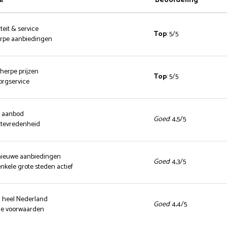
e
Beoordeling
teit & service
Top
: 5/5
herpe aanbiedingen
cherpe prijzen
Top
: 5/5
zorgservice
d aanbod
Goed
: 4,5/5
ttevredenheid
 nieuwe aanbiedingen
Goed
: 4,3/5
enkele grote steden actief
n heel Nederland
Goed
: 4,4/5
nde voorwaarden