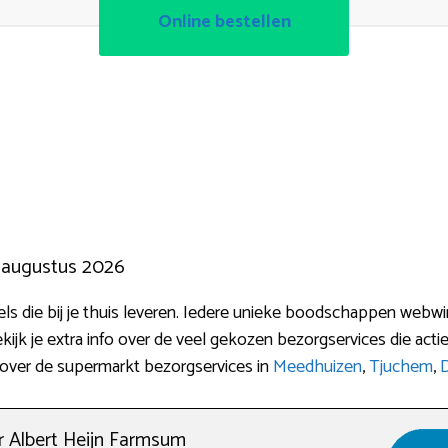
Online bestellen
n augustus 2026
nkels die bij je thuis leveren. Iedere unieke boodschappen webw
kijk je extra info over de veel gekozen bezorgservices die ac
e over de supermarkt bezorgservices in
Meedhuizen
,
Tjuchem
,
D
 Albert Heijn Farmsum