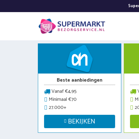
Ga
Super
naar
de
inhoud
Beste aanbiedingen
Vanaf €4,95
V
Minimaal €70
Mi
27.000+
2
BEKIJKEN