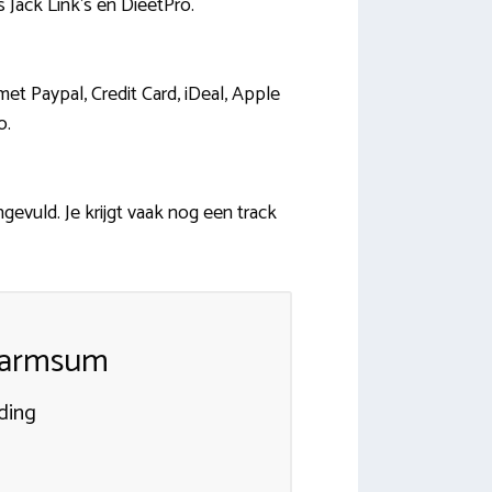
 Jack Link’s en DieetPro.
t Paypal, Credit Card, iDeal, Apple
o.
evuld. Je krijgt vaak nog een track
 Farmsum
ding