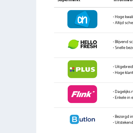
Supermarkt
Informati
• Hoge kwali
• Altijd sc
• Blijvend s
• Snelle be
• Uitgebrei
• Hoge klan
• Dagelijks
• Enkele in 
• Bezorgd i
• Uitsteke