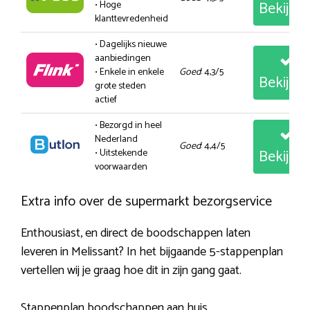
Bekijk
• Hoge
klanttevredenheid
• Dagelijks nieuwe
aanbiedingen
• Enkele in enkele
Goed
: 4,3/5
Bekijk
grote steden
actief
• Bezorgd in heel
Nederland
Goed
: 4,4/5
Bekijk
• Uitstekende
voorwaarden
Extra info over de supermarkt bezorgservice
Enthousiast, en direct de boodschappen laten
leveren in Melissant? In het bijgaande 5-stappenplan
vertellen wij je graag hoe dit in zijn gang gaat.
Stappenplan boodschappen aan huis