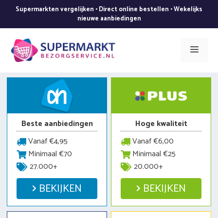
Ga
Supermarkten vergelijken • Direct online bestellen • Wekelijks
naar
nieuwe aanbiedingen
de
inhoud
Men
Beste aanbiedingen
Hoge kwaliteit
Vanaf €4,95
Vanaf €6,00
Minimaal €70
Minimaal €25
27.000+
20.000+
BEKIJKEN
BEKIJKEN