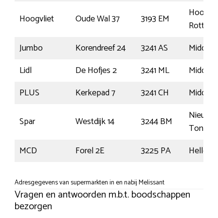
Hoogvli
Hoogvliet
Oude Wal 37
3193 EM
Rotterd
Jumbo
Korendreef 24
3241 AS
Middelh
Lidl
De Hofjes 2
3241 ML
Middelh
PLUS
Kerkepad 7
3241 CH
Middelh
Nieuwe
Spar
Westdijk 14
3244 BM
Tonge
MCD
Forel 2E
3225 PA
Hellevoe
Adresgegevens van supermarkten in en nabij Melissant
Vragen en antwoorden m.b.t. boodschappen
bezorgen