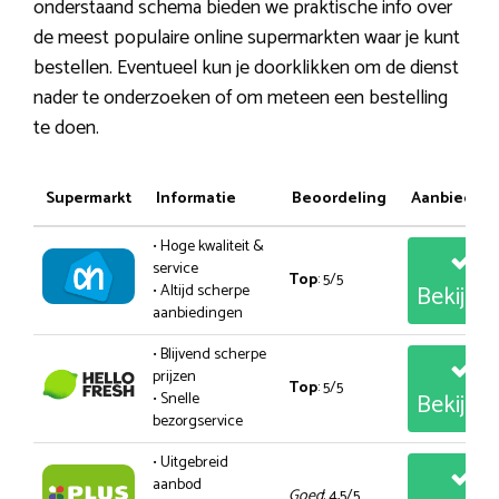
onderstaand schema bieden we praktische info over
de meest populaire online supermarkten waar je kunt
bestellen. Eventueel kun je doorklikken om de dienst
nader te onderzoeken of om meteen een bestelling
te doen.
Supermarkt
Informatie
Beoordeling
Aanbiedin
• Hoge kwaliteit &
service
Top
: 5/5
Bekijk
• Altijd scherpe
aanbiedingen
• Blijvend scherpe
prijzen
Top
: 5/5
Bekijk
• Snelle
bezorgservice
• Uitgebreid
aanbod
Goed
: 4,5/5