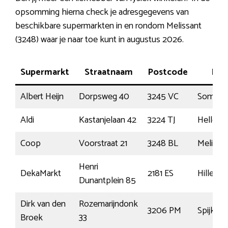
opsomming hierna check je adresgegevens van
beschikbare supermarkten in en rondom Melissant
(3248) waar je naar toe kunt in augustus 2026.
Supermarkt
Straatnaam
Postcode
Plaa
Albert Heijn
Dorpsweg 40
3245 VC
Sommels
Aldi
Kastanjelaan 42
3224 TJ
Hellevoe
Coop
Voorstraat 21
3248 BL
Melissa
Henri
DekaMarkt
2181 ES
Hillego
Dunantplein 85
Dirk van den
Rozemarijndonk
3206 PM
Spijkeni
Broek
33