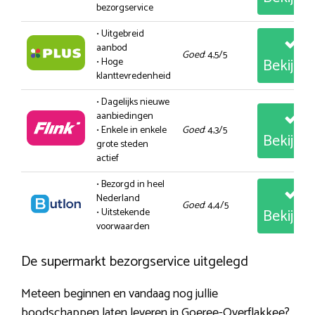
bezorgservice
• Uitgebreid
aanbod
Goed
: 4,5/5
Bekijk
• Hoge
klanttevredenheid
• Dagelijks nieuwe
aanbiedingen
• Enkele in enkele
Goed
: 4,3/5
Bekijk
grote steden
actief
• Bezorgd in heel
Nederland
Goed
: 4,4/5
Bekijk
• Uitstekende
voorwaarden
De supermarkt bezorgservice uitgelegd
Meteen beginnen en vandaag nog jullie
boodschappen laten leveren in Goeree-Overflakkee?