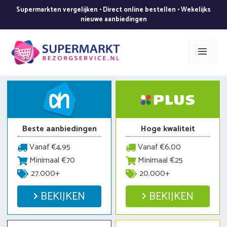
Ga
Supermarkten vergelijken • Direct online bestellen • Wekelijks
naar
nieuwe aanbiedingen
de
inhoud
Men
Beste aanbiedingen
Hoge kwaliteit
Vanaf €4,95
Vanaf €6,00
Minimaal €70
Minimaal €25
27.000+
20.000+
BEKIJKEN
BEKIJKEN