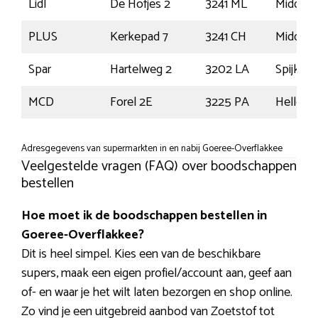
Lidl
De Hofjes 2
3241 ML
Middelh
PLUS
Kerkepad 7
3241 CH
Middelh
Spar
Hartelweg 2
3202 LA
Spijkeni
MCD
Forel 2E
3225 PA
Hellevoe
Adresgegevens van supermarkten in en nabij Goeree-Overflakkee
Veelgestelde vragen (FAQ) over boodschappen
bestellen
Hoe moet ik de boodschappen bestellen in
Goeree-Overflakkee?
Dit is heel simpel. Kies een van de beschikbare
supers, maak een eigen profiel/account aan, geef aan
of- en waar je het wilt laten bezorgen en shop online.
Zo vind je een uitgebreid aanbod van Zoetstof tot