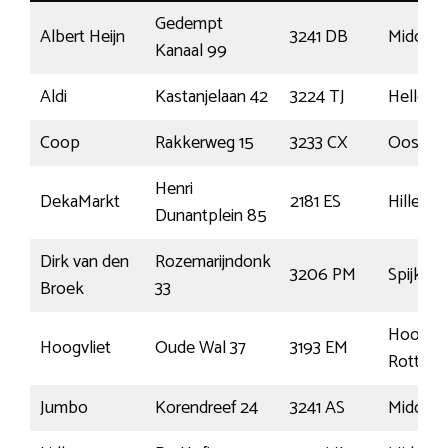
Gedempt
Albert Heijn
3241 DB
Middelh
Kanaal 99
Aldi
Kastanjelaan 42
3224 TJ
Hellevoe
Coop
Rakkerweg 15
3233 CX
Oostvo
Henri
DekaMarkt
2181 ES
Hillego
Dunantplein 85
Dirk van den
Rozemarijndonk
3206 PM
Spijkeni
Broek
33
Hoogvli
Hoogvliet
Oude Wal 37
3193 EM
Rotterd
Jumbo
Korendreef 24
3241 AS
Middelh