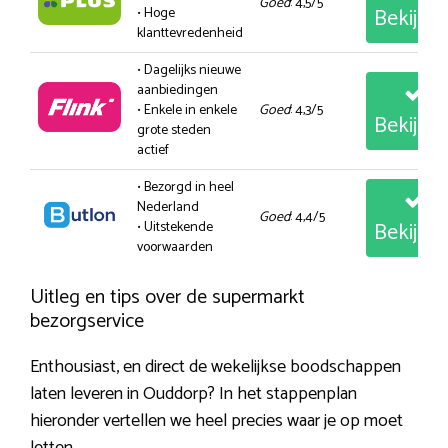
Goed
: 4,5/5
Bekijk
• Hoge
klanttevredenheid
• Dagelijks nieuwe
aanbiedingen
• Enkele in enkele
Goed
: 4,3/5
Bekijk
grote steden
actief
• Bezorgd in heel
Nederland
Goed
: 4,4/5
Bekijk
• Uitstekende
voorwaarden
Uitleg en tips over de supermarkt
bezorgservice
Enthousiast, en direct de wekelijkse boodschappen
laten leveren in Ouddorp? In het stappenplan
hieronder vertellen we heel precies waar je op moet
letten.