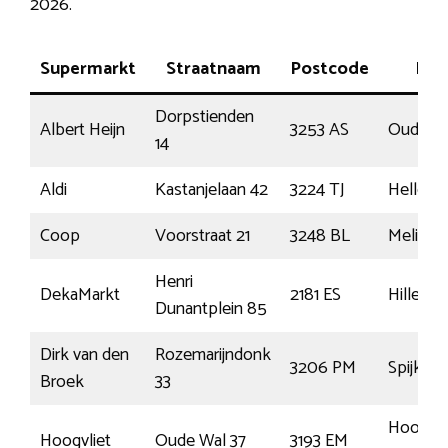
2026.
Supermarkt
Straatnaam
Postcode
Plaa
Dorpstienden
Albert Heijn
3253 AS
Ouddor
14
Aldi
Kastanjelaan 42
3224 TJ
Hellevoe
Coop
Voorstraat 21
3248 BL
Melissa
Henri
DekaMarkt
2181 ES
Hillego
Dunantplein 85
Dirk van den
Rozemarijndonk
3206 PM
Spijkeni
Broek
33
Hoogvli
Hoogvliet
Oude Wal 37
3193 EM