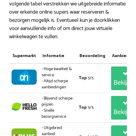
volgende tabel verstrekken we uitgebreide informatie
over erkende online supers waar reserveren &
bezorgen mogelijk is. Eventueel kun je doorklikken
voor aanvullende info of om direct jouw virtuele
winkelwagen te vullen.
Supermarkt
Informatie
Beoordeling
Aanbiedin
• Hoge kwaliteit &
service
Top
: 5/5
Bekijk
• Altijd scherpe
aanbiedingen
• Blijvend scherpe
prijzen
Top
: 5/5
Bekijk
• Snelle
bezorgservice
• Uitgebreid
aanbod