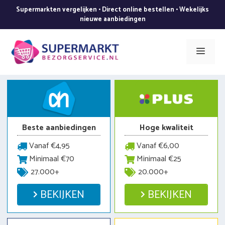
Ga
Supermarkten vergelijken • Direct online bestellen • Wekelijks
naar
nieuwe aanbiedingen
de
inhoud
Men
Beste aanbiedingen
Hoge kwaliteit
Vanaf €4,95
Vanaf €6,00
Minimaal €70
Minimaal €25
27.000+
20.000+
BEKIJKEN
BEKIJKEN