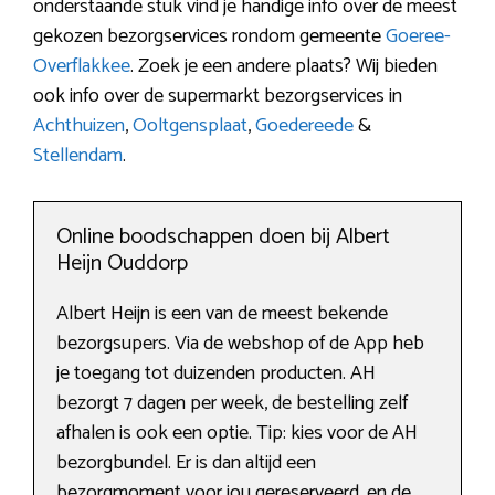
onderstaande stuk vind je handige info over de meest
gekozen bezorgservices rondom gemeente
Goeree-
Overflakkee
. Zoek je een andere plaats? Wij bieden
ook info over de supermarkt bezorgservices in
Achthuizen
,
Ooltgensplaat
,
Goedereede
&
Stellendam
.
Online boodschappen doen bij Albert
Heijn Ouddorp
Albert Heijn is een van de meest bekende
bezorgsupers. Via de webshop of de App heb
je toegang tot duizenden producten. AH
bezorgt 7 dagen per week, de bestelling zelf
afhalen is ook een optie. Tip: kies voor de AH
bezorgbundel. Er is dan altijd een
bezorgmoment voor jou gereserveerd, en de