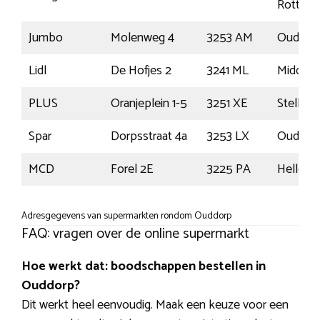
Rotterd
Jumbo
Molenweg 4
3253 AM
Ouddor
Lidl
De Hofjes 2
3241 ML
Middelh
PLUS
Oranjeplein 1-5
3251 XE
Stellen
Spar
Dorpsstraat 4a
3253 LX
Ouddor
MCD
Forel 2E
3225 PA
Hellevoe
Adresgegevens van supermarkten rondom Ouddorp
FAQ: vragen over de online supermarkt
Hoe werkt dat: boodschappen bestellen in
Ouddorp?
Dit werkt heel eenvoudig. Maak een keuze voor een