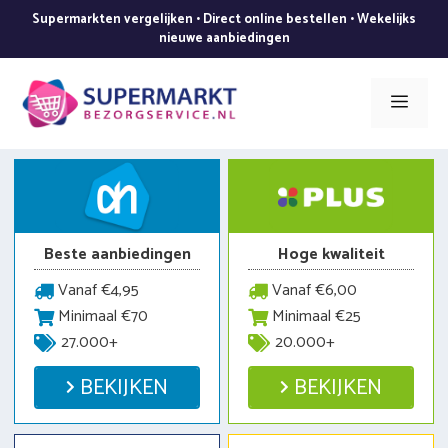
Ga
Supermarkten vergelijken • Direct online bestellen • Wekelijks
naar
nieuwe aanbiedingen
de
inhoud
Men
Beste aanbiedingen
Hoge kwaliteit
Vanaf €4,95
Vanaf €6,00
Minimaal €70
Minimaal €25
27.000+
20.000+
BEKIJKEN
BEKIJKEN