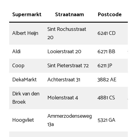
Supermarkt
Straatnaam
Postcode
Pl
Sint Rochusstraat
Albert Heijn
6241 CD
Bun
20
Aldi
Looierstraat 20
6271 BB
Gul
Coop
Sint Pieterstraat 72
6211 JP
Maas
DekaMarkt
Achterstraat 31
3882 AE
Put
Dirk van den
Molenstraat 4
4881 CS
Zun
Broek
Ammerzodenseweg
Hoogvliet
5321 GA
Hed
13a