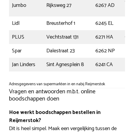
Cadi
Jumbo
Rijksweg 27
6267 AD
Kee
Lidl
Breusterhof 1
6245 EL
Eijs
PLUS
Vechtstraat 131
6271 HA
Gul
Spar
Dalestraat 23
6262 NP
Ban
Jan Linders
Sint Agnesplein 8
6241 CA
Bun
Adresgegevens van supermarkten in en nabij Reijmerstok
Vragen en antwoorden m.b.t. online
boodschappen doen
Hoe werkt boodschappen bestellen in
Reijmerstok?
Dit is heel simpel. Maak een vergelijking tussen de