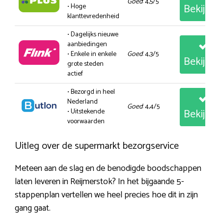
Goed
: 4,5/5
Bekijk
• Hoge
klanttevredenheid
• Dagelijks nieuwe
aanbiedingen
• Enkele in enkele
Goed
: 4,3/5
Bekijk
grote steden
actief
• Bezorgd in heel
Nederland
Goed
: 4,4/5
Bekijk
• Uitstekende
voorwaarden
Uitleg over de supermarkt bezorgservice
Meteen aan de slag en de benodigde boodschappen
laten leveren in Reijmerstok? In het bijgaande 5-
stappenplan vertellen we heel precies hoe dit in zijn
gang gaat.