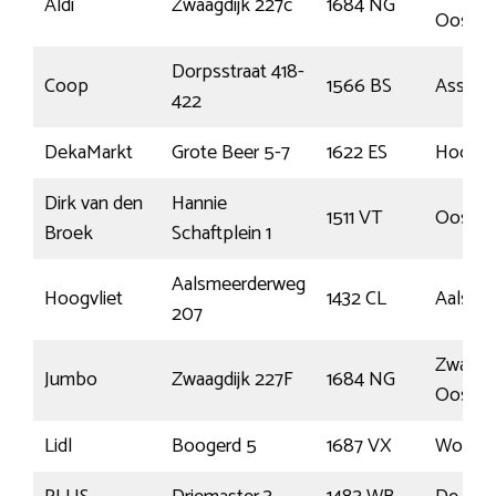
Aldi
Zwaagdijk 227c
1684 NG
Oost
Dorpsstraat 418-
Coop
1566 BS
Assende
422
DekaMarkt
Grote Beer 5-7
1622 ES
Hoorn
Dirk van den
Hannie
1511 VT
Oostza
Broek
Schaftplein 1
Aalsmeerderweg
Hoogvliet
1432 CL
Aalsme
207
Zwaagdi
Jumbo
Zwaagdijk 227F
1684 NG
Oost
Lidl
Boogerd 5
1687 VX
Wognu