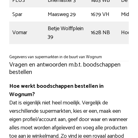
PLUS
Driemaster 3
1483 WB
De Rijp
Spar
Maasweg 29
1679 VH
Midwo
Betje Wolffplein
Vomar
1628 NB
Hoorn
39
Gegevens van supermarkten in de buurt van Wognum
Vragen en antwoorden m.b.t. boodschappen
bestellen
Hoe werkt boodschappen bestellen in
Wognum?
Dat is eigenlijk niet heel moeilijk. Vergelijk de
verschillende supermarkten, kies er een, maak een
eigen profiel/account aan, geef door waar en wanneer
alles moet worden afgeleverd en voeg alle producten
toe aan je winkelmand. Zo vind je een royaal aanbod