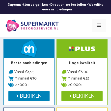
Ga
Supermarkten vergelijken • Direct online bestellen • Wekelijks
naar
nieuwe aanbiedingen
de
inhoud
Men
Beste aanbiedingen
Hoge kwaliteit
Vanaf €4,95
Vanaf €6,00
Minimaal €70
Minimaal €25
27.000+
20.000+
BEKIJKEN
BEKIJKEN