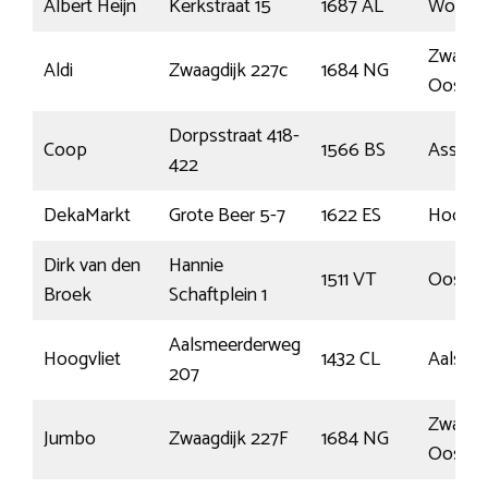
Albert Heijn
Kerkstraat 15
1687 AL
Wognu
Zwaagdi
Aldi
Zwaagdijk 227c
1684 NG
Oost
Dorpsstraat 418-
Coop
1566 BS
Assende
422
DekaMarkt
Grote Beer 5-7
1622 ES
Hoorn
Dirk van den
Hannie
1511 VT
Oostza
Broek
Schaftplein 1
Aalsmeerderweg
Hoogvliet
1432 CL
Aalsme
207
Zwaagdi
Jumbo
Zwaagdijk 227F
1684 NG
Oost