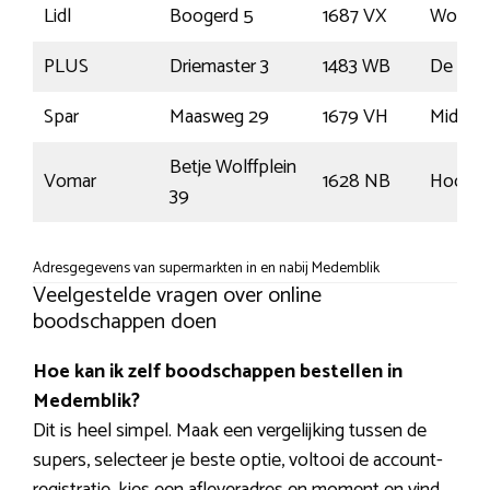
Lidl
Boogerd 5
1687 VX
Wognu
PLUS
Driemaster 3
1483 WB
De Rijp
Spar
Maasweg 29
1679 VH
Midwo
Betje Wolffplein
Vomar
1628 NB
Hoorn
39
Adresgegevens van supermarkten in en nabij Medemblik
Veelgestelde vragen over online
boodschappen doen
Hoe kan ik zelf boodschappen bestellen in
Medemblik?
Dit is heel simpel. Maak een vergelijking tussen de
supers, selecteer je beste optie, voltooi de account-
registratie, kies een afleveradres en moment en vind