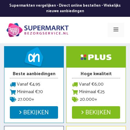
Ga
Supermarkten vergelijken • Direct online bestellen • Wekelijks
naar
nieuwe aanbiedingen
de
inhoud
Men
Beste aanbiedingen
Hoge kwaliteit
Vanaf €4,95
Vanaf €6,00
Minimaal €70
Minimaal €25
27.000+
20.000+
BEKIJKEN
BEKIJKEN