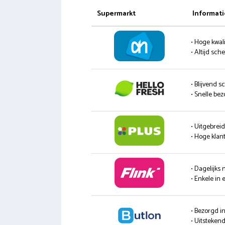
Supermarkt
Informati
• Hoge kwali
• Altijd sc
• Blijvend s
• Snelle be
• Uitgebrei
• Hoge klan
• Dagelijks
• Enkele in 
• Bezorgd i
• Uitsteke