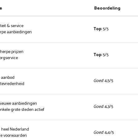
e
Beoordeling
teit & service
Top
: 5/5
herpe aanbiedingen
cherpe prijzen
Top
: 5/5
zorgservice
d aanbod
Goed
: 4,5/5
ttevredenheid
 nieuwe aanbiedingen
Goed
: 4,3/5
enkele grote steden actief
n heel Nederland
Goed
: 4,4/5
nde voorwaarden