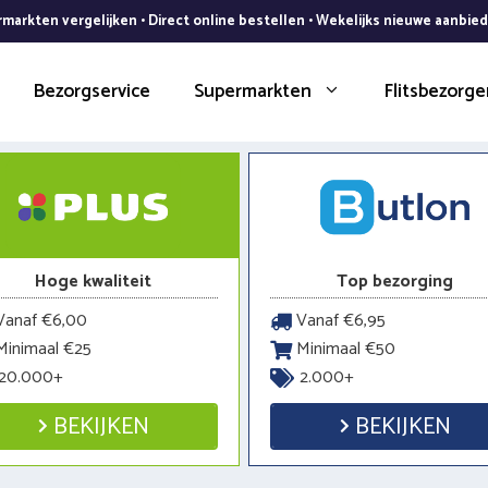
markten vergelijken • Direct online bestellen • Wekelijks nieuwe aanbie
Bezorgservice
Supermarkten
Flitsbezorge
Hoge kwaliteit
Top bezorging
anaf €6,00
Vanaf €6,95
inimaal €25
Minimaal €50
20.000+
2.000+
BEKIJKEN
BEKIJKEN