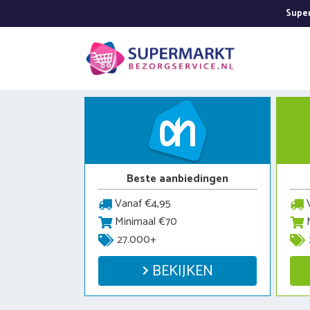
Ga
Super
naar
de
inhoud
Beste aanbiedingen
Vanaf €4,95
V
Minimaal €70
M
27.000+
BEKIJKEN