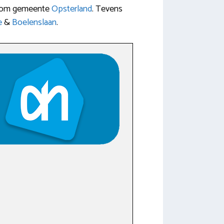
rondom gemeente
Opsterland
. Tevens
e
&
Boelenslaan
.