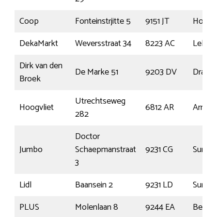
Coop
Fonteinstrjitte 5
9151 JT
Holwe
DekaMarkt
Weversstraat 34
8223 AC
Lelyst
Dirk van den
De Marke 51
9203 DV
Drach
Broek
Utrechtseweg
Hoogvliet
6812 AR
Arnhe
282
Doctor
Jumbo
Schaepmanstraat
9231 CG
Surhui
3
Lidl
Baansein 2
9231 LD
Surhui
PLUS
Molenlaan 8
9244 EA
Beetst