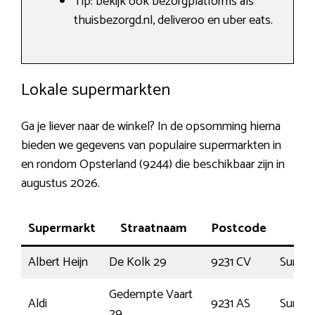
Tip: bekijk ook bezorgplatforms als
thuisbezorgd.nl, deliveroo en uber eats.
Lokale supermarkten
Ga je liever naar de winkel? In de opsomming hierna
bieden we gegevens van populaire supermarkten in
en rondom Opsterland (9244) die beschikbaar zijn in
augustus 2026.
Supermarkt
Straatnaam
Postcode
Pl
Albert Heijn
De Kolk 29
9231 CV
Surhui
Gedempte Vaart
Aldi
9231 AS
Surhui
29