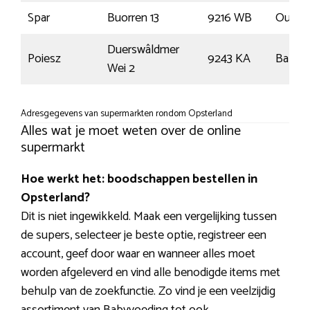
Spar
Buorren 13
9216 WB
Oudeg
Duerswâldmer
Poiesz
9243 KA
Bakke
Wei 2
Adresgegevens van supermarkten rondom Opsterland
Alles wat je moet weten over de online
supermarkt
Hoe werkt het: boodschappen bestellen in
Opsterland?
Dit is niet ingewikkeld. Maak een vergelijking tussen
de supers, selecteer je beste optie, registreer een
account, geef door waar en wanneer alles moet
worden afgeleverd en vind alle benodigde items met
behulp van de zoekfunctie. Zo vind je een veelzijdig
assortiment van Babyvoeding tot ook