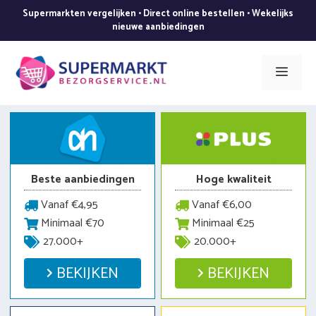
Ga
Supermarkten vergelijken • Direct online bestellen • Wekelijks
naar
nieuwe aanbiedingen
de
inhoud
Men
Beste aanbiedingen
Hoge kwaliteit
Vanaf €4,95
Vanaf €6,00
Minimaal €70
Minimaal €25
27.000+
20.000+
BEKIJKEN
BEKIJKEN