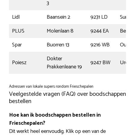
3
Lidl
Baansein 2
9231 LD
Surhui
PLUS
Molenlaan 8
9244 EA
Beetst
Spar
Buorren 13
9216 WB
Oudeg
Dokter
Poiesz
9247 BW
Ureter
Prakkenleane 19
Adressen van lokale supers rondom Frieschepalen
Veelgestelde vragen (FAQ) over boodschappen
bestellen
Hoe kan ik boodschappen bestellen in
Frieschepalen?
Dit werkt heel eenvoudig. Klik op een van de