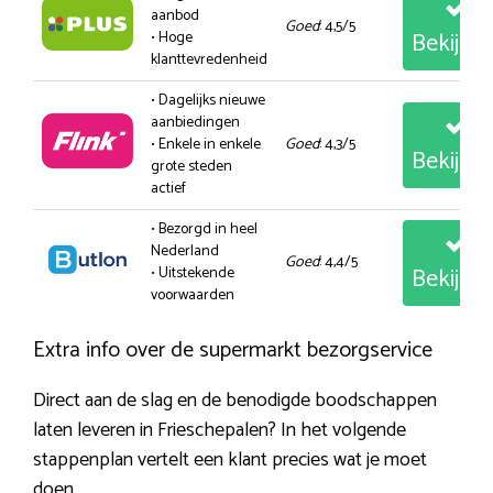
aanbod
Goed
: 4,5/5
Bekijk
• Hoge
klanttevredenheid
• Dagelijks nieuwe
aanbiedingen
• Enkele in enkele
Goed
: 4,3/5
Bekijk
grote steden
actief
• Bezorgd in heel
Nederland
Goed
: 4,4/5
Bekijk
• Uitstekende
voorwaarden
Extra info over de supermarkt bezorgservice
Direct aan de slag en de benodigde boodschappen
laten leveren in Frieschepalen? In het volgende
stappenplan vertelt een klant precies wat je moet
doen.