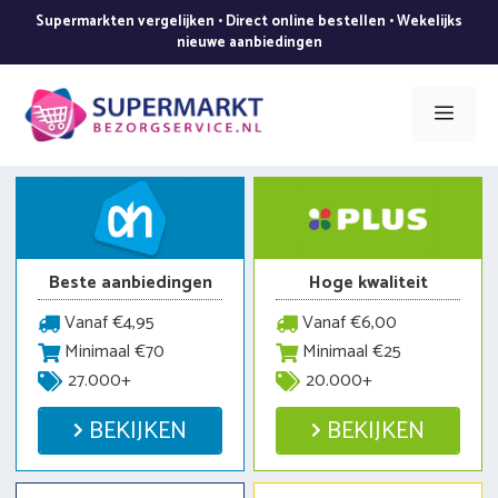
Ga
Supermarkten vergelijken • Direct online bestellen • Wekelijks
naar
nieuwe aanbiedingen
de
inhoud
Men
Beste aanbiedingen
Hoge kwaliteit
Vanaf €4,95
Vanaf €6,00
Minimaal €70
Minimaal €25
27.000+
20.000+
BEKIJKEN
BEKIJKEN