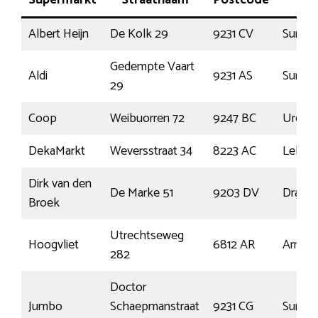
Albert Heijn
De Kolk 29
9231 CV
Surhui
Gedempte Vaart
Aldi
9231 AS
Surhui
29
Coop
Weibuorren 72
9247 BC
Ureter
DekaMarkt
Weversstraat 34
8223 AC
Lelyst
Dirk van den
De Marke 51
9203 DV
Drach
Broek
Utrechtseweg
Hoogvliet
6812 AR
Arnhe
282
Doctor
Jumbo
Schaepmanstraat
9231 CG
Surhui