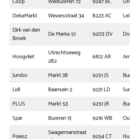
Coop
Weibuorren 72
9247 BC
Ureter
DekaMarkt
Weversstraat 34
8223 AC
Lelyst
Dirk van den
De Marke 51
9203 DV
Dracht
Broek
Utrechtseweg
Hoogvliet
6812 AR
Arnhe
282
Jumbo
Markt 38
9251 JS
Burgu
Lidl
Baansein 2
9231 LD
Surhui
PLUS
Markt 53
9251 JR
Burgu
Spar
Buorren 13
9216 WB
Oudeg
Swagermanstraat
Poiesz
9254 CT
Hurdeg