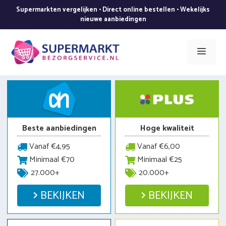
Ga
Supermarkten vergelijken • Direct online bestellen • Wekelijks
naar
nieuwe aanbiedingen
de
inhoud
Men
Beste aanbiedingen
Hoge kwaliteit
Vanaf €4,95
Vanaf €6,00
Minimaal €70
Minimaal €25
27.000+
20.000+
BEKIJKEN
BEKIJKEN