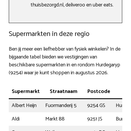
thuisbezorgd.nl, deliveroo en uber eats.
Supermarkten in deze regio
Ben jij meer een liefhebber van fysiek winkelen? In de
bijgaande tabel bieden we vestigingen van
beschikbare supermarkten in en rondom Hurdegaryp
(9254) waar je kunt shoppen in augustus 2026.
Supermarkt
Straatnaam
Postcode
Pl
Albert Heijn
Fuormanderij 5
9254 GS
Hurdeg
Aldi
Markt 88
9251 JS
Burgu