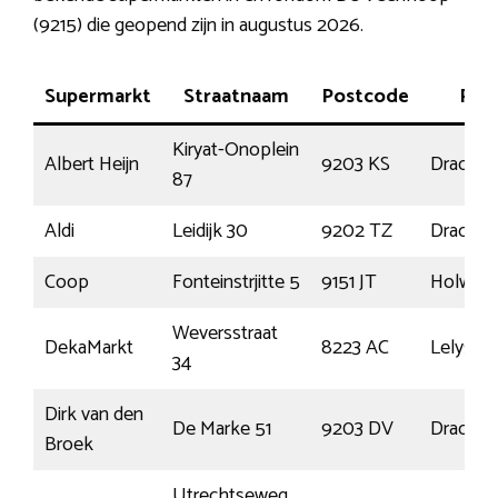
(9215) die geopend zijn in augustus 2026.
Supermarkt
Straatnaam
Postcode
Plaa
Kiryat-Onoplein
Albert Heijn
9203 KS
Drachte
87
Aldi
Leidijk 30
9202 TZ
Drachte
Coop
Fonteinstrjitte 5
9151 JT
Holwerd
Weversstraat
DekaMarkt
8223 AC
Lelystad
34
Dirk van den
De Marke 51
9203 DV
Drachte
Broek
Utrechtseweg