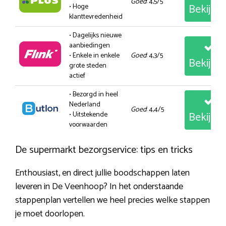
Goed
: 4,5/5
Bekijk
• Hoge
klanttevredenheid
• Dagelijks nieuwe
aanbiedingen
• Enkele in enkele
Goed
: 4,3/5
Bekijk
grote steden
actief
• Bezorgd in heel
Nederland
Goed
: 4,4/5
Bekijk
• Uitstekende
voorwaarden
De supermarkt bezorgservice: tips en tricks
Enthousiast, en direct jullie boodschappen laten
leveren in De Veenhoop? In het onderstaande
stappenplan vertellen we heel precies welke stappen
je moet doorlopen.