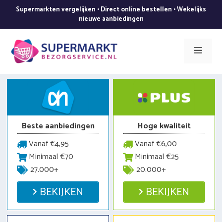
Ga
Supermarkten vergelijken • Direct online bestellen • Wekelijks
naar
nieuwe aanbiedingen
de
inhoud
Men
Beste aanbiedingen
Hoge kwaliteit
Vanaf €4,95
Vanaf €6,00
Minimaal €70
Minimaal €25
27.000+
20.000+
BEKIJKEN
BEKIJKEN