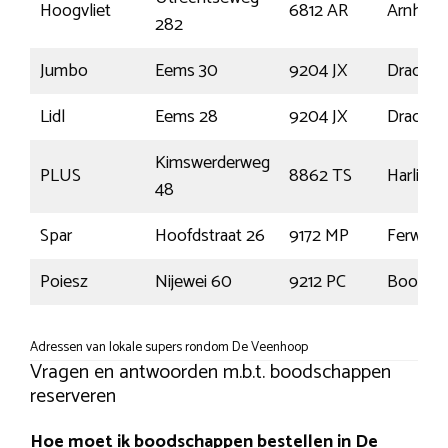
Hoogvliet
6812 AR
Arnhem
282
Jumbo
Eems 30
9204 JX
Drachte
Lidl
Eems 28
9204 JX
Drachte
Kimswerderweg
PLUS
8862 TS
Harlinge
48
Spar
Hoofdstraat 26
9172 MP
Ferwert
Poiesz
Nijewei 60
9212 PC
Boornb
Adressen van lokale supers rondom De Veenhoop
Vragen en antwoorden m.b.t. boodschappen
reserveren
Hoe moet ik boodschappen bestellen in De