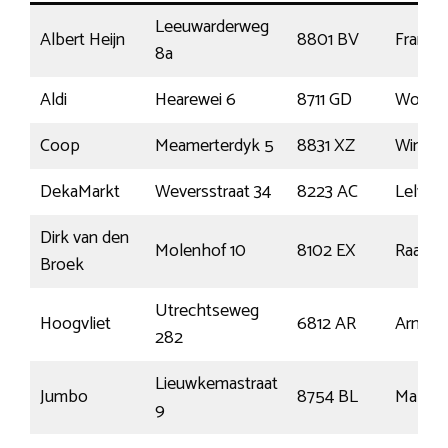
Leeuwarderweg
Albert Heijn
8801 BV
Franek
8a
Aldi
Hearewei 6
8711 GD
Worku
Coop
Meamerterdyk 5
8831 XZ
Winsu
DekaMarkt
Weversstraat 34
8223 AC
Lelyst
Dirk van den
Molenhof 10
8102 EX
Raalte
Broek
Utrechtseweg
Hoogvliet
6812 AR
Arnhe
282
Lieuwkemastraat
Jumbo
8754 BL
Makku
9