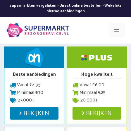
Ga
Supermarkten vergelijken • Direct online bestellen • Wekelijks
naar
nieuwe aanbiedingen
de
inhoud
Men
Beste aanbiedingen
Hoge kwaliteit
Vanaf €4,95
Vanaf €6,00
Minimaal €70
Minimaal €25
27.000+
20.000+
BEKIJKEN
BEKIJKEN