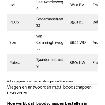
Leeuwarderweg
Lidl
8801 BV
Franek
4
Bogermanstraat
PLUS
8561 BL
Balk
32
van
Spar
Camminghaweg
8822 WD
Arum
22
Sjaardemastraat
Poiesz
8801 KW
Franek
9
Adresgegevens van regionale supers in Waaksens
Vragen en antwoorden m.b.t. boodschappen
reserveren
Hoe werkt dat: boodschappen bestellen in