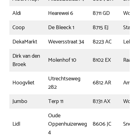
Aldi
Hearewei 6
8711 GD
Work
Coop
De Bleeck 1
8715 EJ
Stavor
DekaMarkt
Weversstraat 34
8223 AC
Lelyst
Dirk van den
Molenhof 10
8102 EX
Raalte
Broek
Utrechtseweg
Hoogvliet
6812 AR
Arnhe
282
Jumbo
Terp 11
8731 AX
Womm
Oude
Lidl
Oppenhuizerweg
8606 JC
Sneek
4