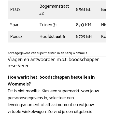
Bogermanstraat
PLUS
8561 BL
Balk
32
Spar
Tuinen 31
8713 KM
Hinde
Poiesz
Hoofdstraat 6
8723 BH
Koud
Adresgegevens van supermarkten in en nabij Wommels
Vragen en antwoorden m.b.t. boodschappen
reserveren
Hoe werkt het: boodschappen bestellen in
Wommels?
Dit is niet moeilijk. Kies een supermarkt, voer jouw
persoonsgegevens in, selecteer een
leveringsmoment of afhaalmoment en vul jouw
virtuele winkelwagen. Zo vind je een uitgebreid