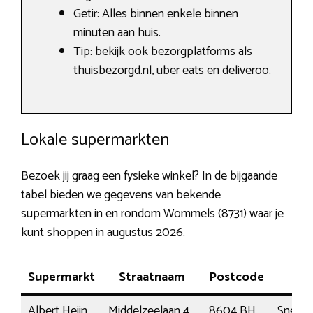
Getir: Alles binnen enkele binnen
minuten aan huis.
Tip: bekijk ook bezorgplatforms als
thuisbezorgd.nl, uber eats en deliveroo.
Lokale supermarkten
Bezoek jij graag een fysieke winkel? In de bijgaande
tabel bieden we gegevens van bekende
supermarkten in en rondom Wommels (8731) waar je
kunt shoppen in augustus 2026.
Supermarkt
Straatnaam
Postcode
Pla
Albert Heijn
Middelzeelaan 4
8604 BH
Sneek