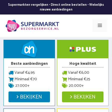
Ga
Supermarkten vergelijken • Direct online bestellen • Wekelijks
naar
nieuwe aanbiedingen
de
inhoud
Men
Beste aanbiedingen
Hoge kwaliteit
Vanaf €4,95
Vanaf €6,00
Minimaal €70
Minimaal €25
27.000+
20.000+
BEKIJKEN
BEKIJKEN