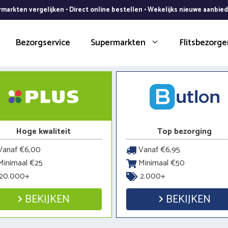
markten vergelijken • Direct online bestellen • Wekelijks nieuwe aanbie
Bezorgservice
Supermarkten
Flitsbezorge
Hoge kwaliteit
Top bezorging
anaf €6,00
Vanaf €6,95
inimaal €25
Minimaal €50
20.000+
2.000+
BEKIJKEN
BEKIJKEN