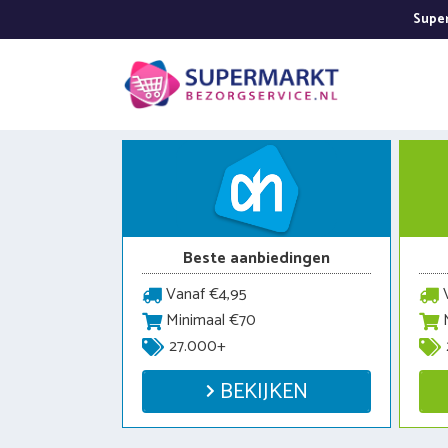
Ga
Super
naar
de
inhoud
Beste aanbiedingen
Vanaf €4,95
V
Minimaal €70
M
27.000+
BEKIJKEN