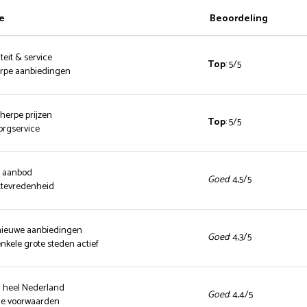
e
Beoordeling
teit & service
Top
: 5/5
herpe aanbiedingen
cherpe prijzen
Top
: 5/5
zorgservice
d aanbod
Goed
: 4,5/5
ttevredenheid
 nieuwe aanbiedingen
Goed
: 4,3/5
enkele grote steden actief
n heel Nederland
Goed
: 4,4/5
nde voorwaarden