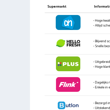
Supermarkt
Informati
• Hoge kwali
• Altijd sc
• Blijvend s
• Snelle be
• Uitgebrei
• Hoge klan
• Dagelijks
• Enkele in 
• Bezorgd i
• Uitsteke