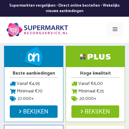
Ga
Supermarkten vergelijken • Direct online bestellen • Wekelijks
naar
nieuwe aanbiedingen
de
inhoud
Men
Beste aanbiedingen
Hoge kwaliteit
Vanaf €4,95
Vanaf €6,00
Minimaal €70
Minimaal €25
27.000+
20.000+
BEKIJKEN
BEKIJKEN