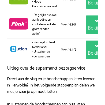
Bekijk
• Hoge
klanttevredenheid
• Dagelijks nieuwe
aanbiedingen
• Enkele in enkele
Goed
: 4,3/5
Bekijk
grote steden
actief
• Bezorgd in heel
Nederland
Goed
: 4,4/5
Bekijk
• Uitstekende
voorwaarden
Uitleg over de supermarkt bezorgservice
Direct aan de slag en je boodschappen laten leveren
in Terwolde? In het volgende stappenplan delen we
met je waar je op moet letten.
In 5 stappen de boodschappen aan huis laten