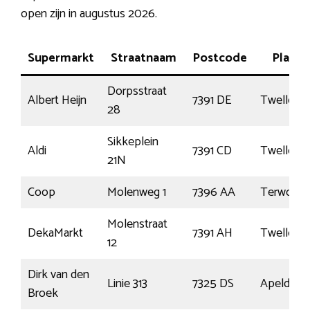
open zijn in augustus 2026.
Supermarkt
Straatnaam
Postcode
Plaats
Dorpsstraat
Albert Heijn
7391 DE
Twello
28
Sikkeplein
Aldi
7391 CD
Twello
21N
Coop
Molenweg 1
7396 AA
Terwolde
Molenstraat
DekaMarkt
7391 AH
Twello
12
Dirk van den
Linie 313
7325 DS
Apeldoor
Broek