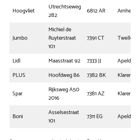
Utrechtseweg
Hoogvliet
6812 AR
Arnhem
282
Michiel de
Jumbo
Ruyterstraat
7391 CT
Twello
101
Lidl
Maasstraat 92
7333 JJ
Apeldoor
PLUS
Hoofdweg 86
7382 BK
Klarenbe
Rijksweg A50
Spar
7381 AZ
Klarenbe
2016
Asselsestraat
Boni
7311 EG
Apeldoor
101