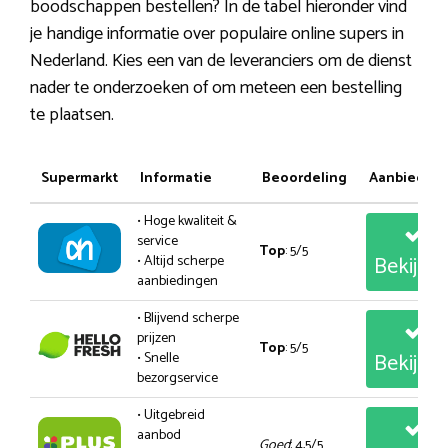
boodschappen bestellen? In de tabel hieronder vind
je handige informatie over populaire online supers in
Nederland. Kies een van de leveranciers om de dienst
nader te onderzoeken of om meteen een bestelling
te plaatsen.
Supermarkt
Informatie
Beoordeling
Aanbiedin
• Hoge kwaliteit &
service
Top
: 5/5
Bekijk
• Altijd scherpe
aanbiedingen
• Blijvend scherpe
prijzen
Top
: 5/5
Bekijk
• Snelle
bezorgservice
• Uitgebreid
aanbod
Goed
: 4,5/5