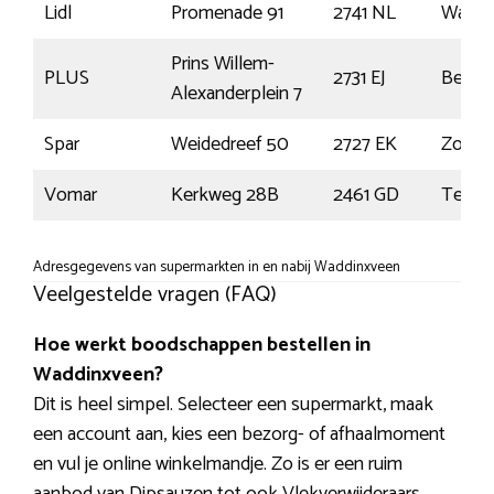
Lidl
Promenade 91
2741 NL
Waddi
Prins Willem-
PLUS
2731 EJ
Benth
Alexanderplein 7
Spar
Weidedreef 50
2727 EK
Zoete
Vomar
Kerkweg 28B
2461 GD
Ter Aa
Adresgegevens van supermarkten in en nabij Waddinxveen
Veelgestelde vragen (FAQ)
Hoe werkt boodschappen bestellen in
Waddinxveen?
Dit is heel simpel. Selecteer een supermarkt, maak
een account aan, kies een bezorg- of afhaalmoment
en vul je online winkelmandje. Zo is er een ruim
aanbod van Dipsauzen tot ook Vlekverwijderaars.