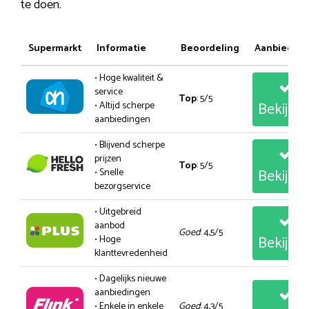
te doen.
Supermarkt
Informatie
Beoordeling
Aanbiedin
• Hoge kwaliteit &
service
Top
: 5/5
Bekijk
• Altijd scherpe
aanbiedingen
• Blijvend scherpe
prijzen
Top
: 5/5
Bekijk
• Snelle
bezorgservice
• Uitgebreid
aanbod
Goed
: 4,5/5
Bekijk
• Hoge
klanttevredenheid
• Dagelijks nieuwe
aanbiedingen
• Enkele in enkele
Goed
: 4,3/5