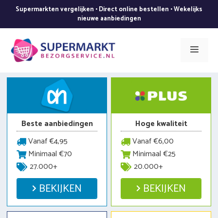
Ga
Supermarkten vergelijken • Direct online bestellen • Wekelijks
naar
nieuwe aanbiedingen
de
inhoud
Men
Beste aanbiedingen
Hoge kwaliteit
Vanaf €4,95
Vanaf €6,00
Minimaal €70
Minimaal €25
27.000+
20.000+
BEKIJKEN
BEKIJKEN