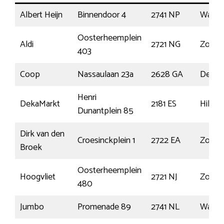
Albert Heijn
Binnendoor 4
2741 NP
Waddi
Oosterheemplein
Aldi
2721 NG
Zoete
403
Coop
Nassaulaan 23a
2628 GA
Delft
Henri
DekaMarkt
2181 ES
Hille
Dunantplein 85
Dirk van den
Croesinckplein 1
2722 EA
Zoete
Broek
Oosterheemplein
Hoogvliet
2721 NJ
Zoete
480
Jumbo
Promenade 89
2741 NL
Waddi