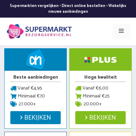
Ga
Supermarkten vergelijken • Direct online bestellen • Wekelijks
naar
nieuwe aanbiedingen
de
inhoud
Men
Beste aanbiedingen
Hoge kwaliteit
Vanaf €4,95
Vanaf €6,00
Minimaal €70
Minimaal €25
27.000+
20.000+
BEKIJKEN
BEKIJKEN