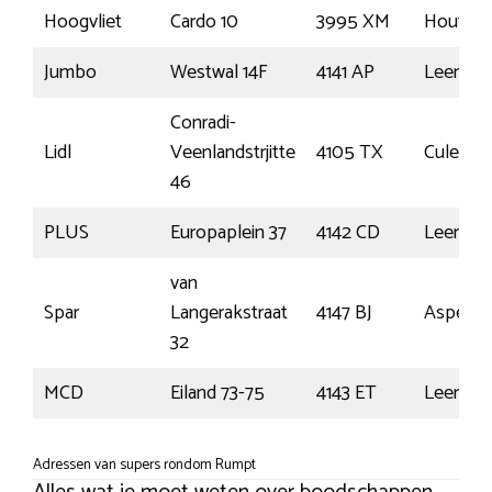
Hoogvliet
Cardo 10
3995 XM
Houten
Jumbo
Westwal 14F
4141 AP
Leerda
Conradi-
Lidl
Veenlandstrjitte
4105 TX
Culemb
46
PLUS
Europaplein 37
4142 CD
Leerda
van
Spar
Langerakstraat
4147 BJ
Asperen
32
MCD
Eiland 73-75
4143 ET
Leerda
Adressen van supers rondom Rumpt