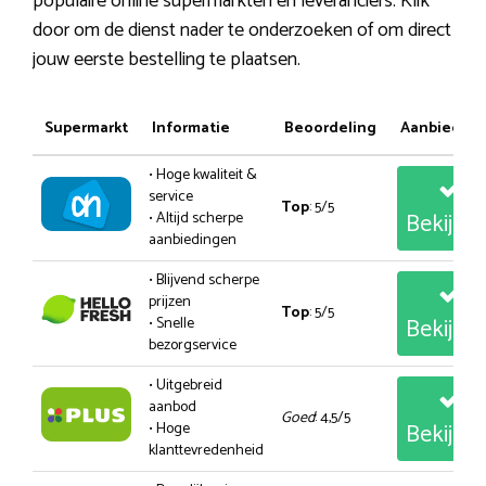
populaire online supermarkten en leveranciers. Klik
door om de dienst nader te onderzoeken of om direct
jouw eerste bestelling te plaatsen.
Supermarkt
Informatie
Beoordeling
Aanbiedin
• Hoge kwaliteit &
service
Top
: 5/5
Bekijk
• Altijd scherpe
aanbiedingen
• Blijvend scherpe
prijzen
Top
: 5/5
Bekijk
• Snelle
bezorgservice
• Uitgebreid
aanbod
Goed
: 4,5/5
Bekijk
• Hoge
klanttevredenheid