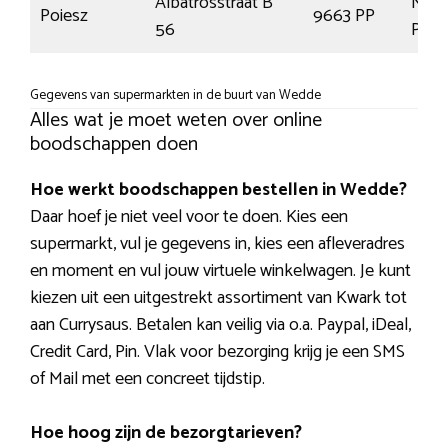
Albatrosstraat B
Nieu
Poiesz
9663 PP
56
Peke
Gegevens van supermarkten in de buurt van Wedde
Alles wat je moet weten over online
boodschappen doen
Hoe werkt boodschappen bestellen in Wedde?
Daar hoef je niet veel voor te doen. Kies een
supermarkt, vul je gegevens in, kies een afleveradres
en moment en vul jouw virtuele winkelwagen. Je kunt
kiezen uit een uitgestrekt assortiment van Kwark tot
aan Currysaus. Betalen kan veilig via o.a. Paypal, iDeal,
Credit Card, Pin. Vlak voor bezorging krijg je een SMS
of Mail met een concreet tijdstip.
Hoe hoog zijn de bezorgtarieven?