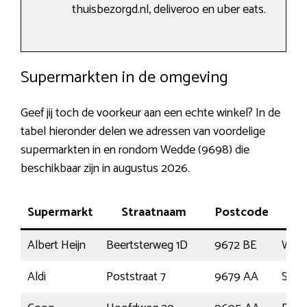
thuisbezorgd.nl, deliveroo en uber eats.
Supermarkten in de omgeving
Geef jij toch de voorkeur aan een echte winkel? In de
tabel hieronder delen we adressen van voordelige
supermarkten in en rondom Wedde (9698) die
beschikbaar zijn in augustus 2026.
Supermarkt
Straatnaam
Postcode
P
Albert Heijn
Beertsterweg 1D
9672 BE
Wins
Aldi
Poststraat 7
9679 AA
Sch