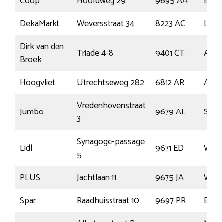
Coop
Hoofdweg 29
9695 AA
Bell
DekaMarkt
Weversstraat 34
8223 AC
Lely
Dirk van den
Triade 4-8
9401 CT
Asse
Broek
Hoogvliet
Utrechtseweg 282
6812 AR
Arn
Vredenhovenstraat
Jumbo
9679 AL
Sch
3
Synagoge-passage
Lidl
9671 ED
Wins
5
PLUS
Jachtlaan 11
9675 JA
Wins
Spar
Raadhuisstraat 10
9697 PR
Blij