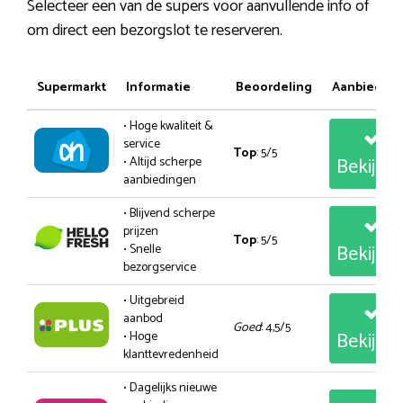
Selecteer een van de supers voor aanvullende info of
om direct een bezorgslot te reserveren.
Supermarkt
Informatie
Beoordeling
Aanbiedin
• Hoge kwaliteit &
service
Top
: 5/5
Bekijk
• Altijd scherpe
aanbiedingen
• Blijvend scherpe
prijzen
Top
: 5/5
Bekijk
• Snelle
bezorgservice
• Uitgebreid
aanbod
Goed
: 4,5/5
Bekijk
• Hoge
klanttevredenheid
• Dagelijks nieuwe