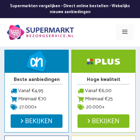
Ga
Supermarkten vergelijken • Direct online bestellen • Wekelijks
naar
nieuwe aanbiedingen
de
inhoud
Men
Beste aanbiedingen
Hoge kwaliteit
Vanaf €4,95
Vanaf €6,00
Minimaal €70
Minimaal €25
27.000+
20.000+
BEKIJKEN
BEKIJKEN