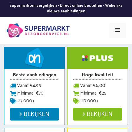
Ga
Supermarkten vergelijken • Direct online bestellen • Wekelijks
naar
nieuwe aanbiedingen
de
inhoud
Men
Beste aanbiedingen
Hoge kwaliteit
Vanaf €4,95
Vanaf €6,00
Minimaal €70
Minimaal €25
27.000+
20.000+
BEKIJKEN
BEKIJKEN