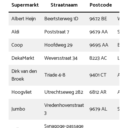
Supermarkt
Straatnaam
Postcode
P
Albert Heijn
Beertsterweg 1D
9672 BE
Wins
Aldi
Poststraat 7
9679 AA
Sch
Coop
Hoofdweg 29
9695 AA
Bell
DekaMarkt
Weversstraat 34
8223 AC
Lely
Dirk van den
Triade 4-8
9401 CT
Asse
Broek
Hoogvliet
Utrechtseweg 282
6812 AR
Arn
Vredenhovenstraat
Jumbo
9679 AL
Sch
3
Synagoge-passage