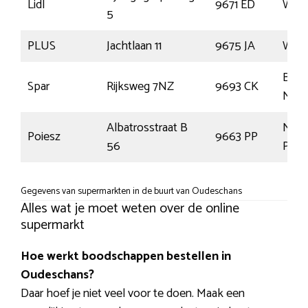
Lidl
9671 ED
Wins
5
PLUS
Jachtlaan 11
9675 JA
Wins
Bad
Spar
Rijksweg 7NZ
9693 CK
Nieu
Albatrosstraat B
Nieu
Poiesz
9663 PP
56
Peke
Gegevens van supermarkten in de buurt van Oudeschans
Alles wat je moet weten over de online
supermarkt
Hoe werkt boodschappen bestellen in
Oudeschans?
Daar hoef je niet veel voor te doen. Maak een