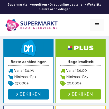
Ga
Supermarkten vergelijken • Direct online bestellen • Wekelijks
naar
nieuwe aanbiedingen
de
inhoud
Men
Beste aanbiedingen
Hoge kwaliteit
Vanaf €4,95
Vanaf €6,00
Minimaal €70
Minimaal €25
27.000+
20.000+
BEKIJKEN
BEKIJKEN