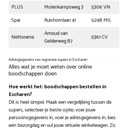
PLUS
Molenkampsweg 3
5306 VN
Brak
Spar
Ruishornlaan 41
5298 MG
Lie
Arnoud van
Nettorama
5361 CV
Gra
Gelderweg 87
Adresgegevens van regionale supers in Escharen
Alles wat je moet weten over online
boodschappen doen
Hoe werkt het: boodschappen bestellen in
Escharen?
Dit is heel simpel. Maak een vergelijking tussen de
supers, selecteer je beste optie, voer jouw
persoonsgegevens in, voer je adresgegevens in, kies
een bezorgdag en vul jouw virtuele winkelwagen. Zo