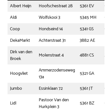
Albert Heijn
Hoofschestraat 28
5361 EV
Gra
Aldi
Wolfskooi 3
5345 MH
Oss
Coop
Hondseind 14
5341 GS
Oss
DekaMarkt
Achterstraat 31
3882 AE
Put
Dirk van den
Molenstraat 4
4881 CS
Zun
Broek
Ammerzodenseweg
Hoogvliet
5321 GA
Hed
13a
Jumbo
Essinklaan 72
5361 JT
Gra
Pastoor Van den
Lidl
5361 BZ
Gra
Hurkplein 3